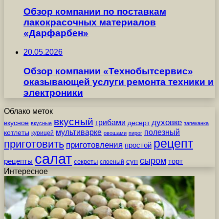
Обзор компании по поставкам
лакокрасочных материалов
«Дарфарбен»
20.05.2026
Обзор компании «Технобытсервис»
оказывающей услуги ремонта техники и
электроники
Облако меток
вкусный
грибами
духовке
вкусное
десерт
вкусные
запеканка
мультиварке
полезный
котлеты
курицей
овощами
пирог
рецепт
приготовить
приготовления
простой
салат
сыром
рецепты
суп
торт
секреты
слоеный
Интересное