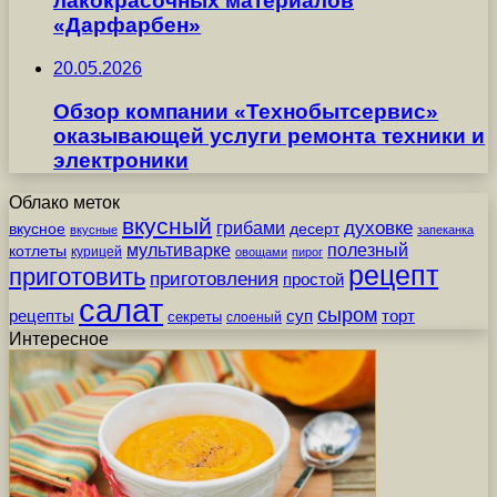
лакокрасочных материалов
«Дарфарбен»
20.05.2026
Обзор компании «Технобытсервис»
оказывающей услуги ремонта техники и
электроники
Облако меток
вкусный
грибами
духовке
вкусное
десерт
вкусные
запеканка
мультиварке
полезный
котлеты
курицей
овощами
пирог
рецепт
приготовить
приготовления
простой
салат
сыром
рецепты
суп
торт
секреты
слоеный
Интересное