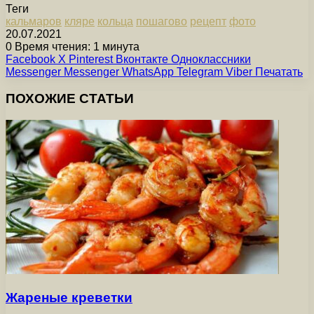
Теги
кальмаров
кляре
кольца
пошагово
рецепт
фото
20.07.2021
0
Время чтения: 1 минута
Facebook
X
Pinterest
Вконтакте
Одноклассники
Messenger
Messenger
WhatsApp
Telegram
Viber
Печатать
ПОХОЖИЕ СТАТЬИ
Жареные креветки