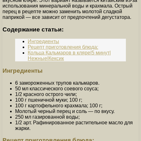
вкусном кляре. Этот вариант называется китайским из-за
использования минеральной воды и крахмала. Острый
перец в рецепте можно заменить молотой сладкой
паприкой — все зависит от предпочтений дегустатора.
Содержание статьи:
Ингредиенты
Рецепт приготовления блюда:
Кольца Кальмаров в кляре|5 минут|
Нежные|Кексик
Ингредиенты
6 замороженных трупов кальмаров.
50 мл классического соевого соуса;
1/2 красного острого чили;
100 г пшеничной муки; 100 г;
100 г картофельного крахмала; 100 г;
Молотый черный перец и соль — по вкусу.
250 мл газированной воды;
1/2 арт. Рафинированное растительное масло для
жарки.
Рецепт приготовления блюда: