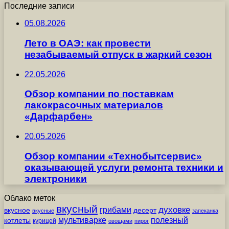
Последние записи
05.08.2026
Лето в ОАЭ: как провести
незабываемый отпуск в жаркий сезон
22.05.2026
Обзор компании по поставкам
лакокрасочных материалов
«Дарфарбен»
20.05.2026
Обзор компании «Технобытсервис»
оказывающей услуги ремонта техники и
электроники
Облако меток
вкусный
грибами
духовке
вкусное
десерт
вкусные
запеканка
мультиварке
полезный
котлеты
курицей
овощами
пирог