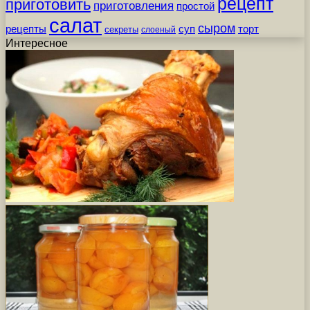
рецепт
приготовить
приготовления
простой
салат
сыром
рецепты
суп
торт
секреты
слоеный
Интересное