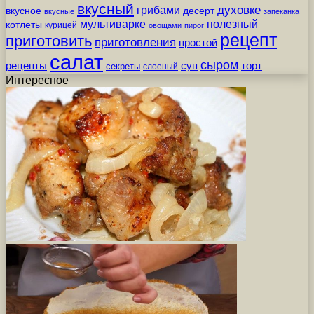
вкусный
грибами
духовке
вкусное
десерт
вкусные
запеканка
мультиварке
полезный
котлеты
курицей
овощами
пирог
рецепт
приготовить
приготовления
простой
салат
сыром
рецепты
суп
торт
секреты
слоеный
Интересное