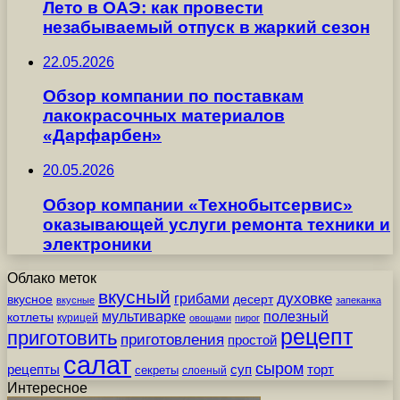
Лето в ОАЭ: как провести
незабываемый отпуск в жаркий сезон
22.05.2026
Обзор компании по поставкам
лакокрасочных материалов
«Дарфарбен»
20.05.2026
Обзор компании «Технобытсервис»
оказывающей услуги ремонта техники и
электроники
Облако меток
вкусный
грибами
духовке
вкусное
десерт
вкусные
запеканка
мультиварке
полезный
котлеты
курицей
овощами
пирог
рецепт
приготовить
приготовления
простой
салат
сыром
рецепты
суп
торт
секреты
слоеный
Интересное