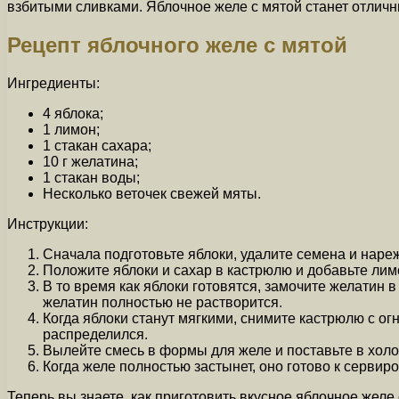
взбитыми сливками. Яблочное желе с мятой станет отличн
Рецепт яблочного желе с мятой
Ингредиенты:
4 яблока;
1 лимон;
1 стакан сахара;
10 г желатина;
1 стакан воды;
Несколько веточек свежей мяты.
Инструкции:
Сначала подготовьте яблоки, удалите семена и нареж
Положите яблоки и сахар в кастрюлю и добавьте лимо
В то время как яблоки готовятся, замочите желатин в
желатин полностью не растворится.
Когда яблоки станут мягкими, снимите кастрюлю с 
распределился.
Вылейте смесь в формы для желе и поставьте в холо
Когда желе полностью застынет, оно готово к сервиро
Теперь вы знаете, как приготовить вкусное яблочное жел