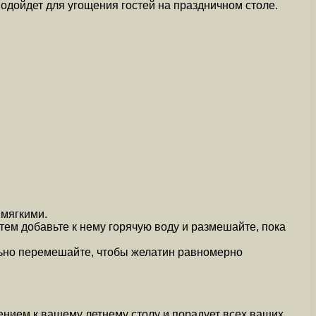
одойдет для угощения гостей на праздничном столе.
 мягкими.
Затем добавьте к нему горячую воду и размешайте, пока
ельно перемешайте, чтобы желатин равномерно
ением к вашему летнему столу и порадует всех ваших