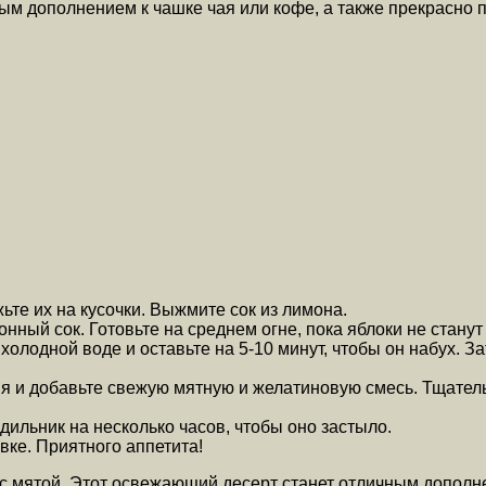
ым дополнением к чашке чая или кофе, а также прекрасно п
ьте их на кусочки. Выжмите сок из лимона.
нный сок. Готовьте на среднем огне, пока яблоки не станут
 холодной воде и оставьте на 5-10 минут, чтобы он набух. 
огня и добавьте свежую мятную и желатиновую смесь. Тщат
дильник на несколько часов, чтобы оно застыло.
вке. Приятного аппетита!
е с мятой. Этот освежающий десерт станет отличным дополн