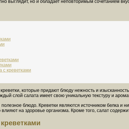
пно выглядит, но и обладает неповторимым сочетанием вкус
тками
ми
еветками
тками
а с креветками
реветки, которые придают блюду нежность и изысканность.
ждый слой салата имеет свою уникальную текстуру и аромат
 и полезное блюдо. Креветки являются источником белка и 
лияют на здоровье организма. Кроме того, салат содержи
 креветками