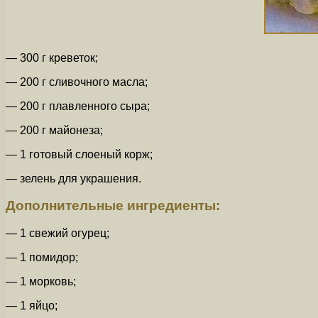
— 300 г креветок;
— 200 г сливочного масла;
— 200 г плавленного сыра;
— 200 г майонеза;
— 1 готовый слоеный корж;
— зелень для украшения.
Дополнительные ингредиенты:
— 1 свежий огурец;
— 1 помидор;
— 1 морковь;
— 1 яйцо;