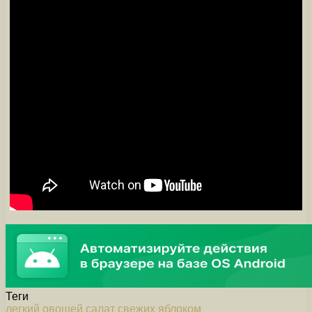
Теги
легкий
овощей
салат
свежих
яблоком