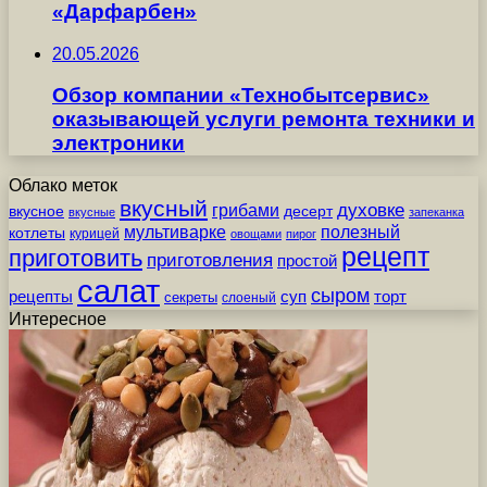
«Дарфарбен»
20.05.2026
Обзор компании «Технобытсервис»
оказывающей услуги ремонта техники и
электроники
Облако меток
вкусный
грибами
духовке
вкусное
десерт
вкусные
запеканка
мультиварке
полезный
котлеты
курицей
овощами
пирог
рецепт
приготовить
приготовления
простой
салат
сыром
рецепты
суп
торт
секреты
слоеный
Интересное