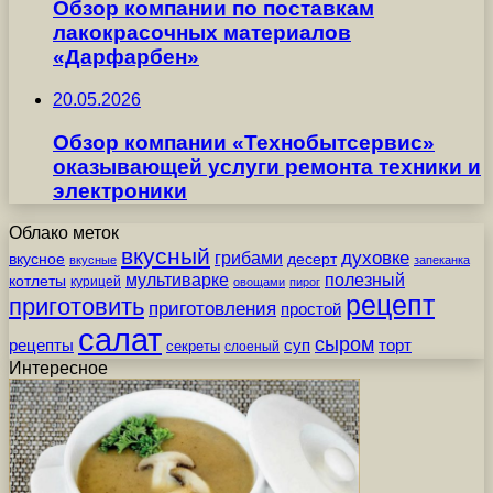
Обзор компании по поставкам
лакокрасочных материалов
«Дарфарбен»
20.05.2026
Обзор компании «Технобытсервис»
оказывающей услуги ремонта техники и
электроники
Облако меток
вкусный
грибами
духовке
вкусное
десерт
вкусные
запеканка
мультиварке
полезный
котлеты
курицей
овощами
пирог
рецепт
приготовить
приготовления
простой
салат
сыром
рецепты
суп
торт
секреты
слоеный
Интересное