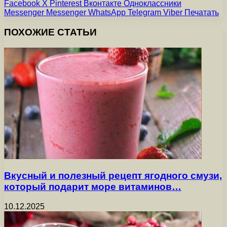
Facebook
X
Pinterest
Вконтакте
Одноклассники
Messenger
Messenger
WhatsApp
Telegram
Viber
Печатать
ПОХОЖИЕ СТАТЬИ
Вкусный и полезный рецепт ягодного смузи,
который подарит море витаминов…
10.12.2025