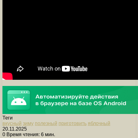
Теги
вкусный
зиму
полезный
приготовить
яблочный
20.11.2025
0
Время чтения: 6 мин.