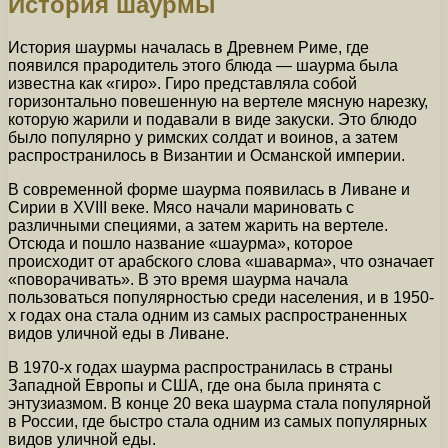
История шаурмы
История шаурмы началась в Древнем Риме, где
появился прародитель этого блюда — шаурма была
известна как «гиро». Гиро представляла собой
горизонтально повешенную на вертеле мясную нарезку,
которую жарили и подавали в виде закуски. Это блюдо
было популярно у римских солдат и воинов, а затем
распространилось в Византии и Османской империи.
В современной форме шаурма появилась в Ливане и
Сирии в XVIII веке. Мясо начали мариновать с
различными специями, а затем жарить на вертеле.
Отсюда и пошло название «шаурма», которое
происходит от арабского слова «шаварма», что означает
«поворачивать». В это время шаурма начала
пользоваться популярностью среди населения, и в 1950-
х годах она стала одним из самых распространенных
видов уличной еды в Ливане.
В 1970-х годах шаурма распространилась в страны
Западной Европы и США, где она была принята с
энтузиазмом. В конце 20 века шаурма стала популярной
в России, где быстро стала одним из самых популярных
видов уличной еды.