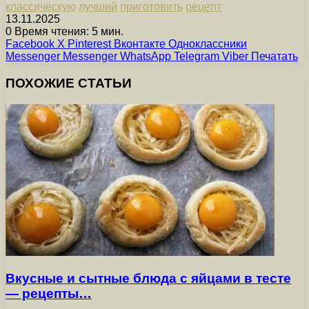
классическую
лучший
приготовить
рецепт
13.11.2025
0
Время чтения: 5 мин.
Facebook
X
Pinterest
Вконтакте
Одноклассники
Messenger
Messenger
WhatsApp
Telegram
Viber
Печатать
ПОХОЖИЕ СТАТЬИ
Вкусные и сытные блюда с яйцами в тесте
— рецепты…