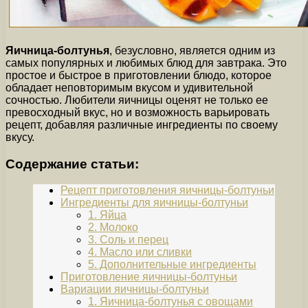
Яичница-болтунья
, безусловно, является одним из
самых популярных и любимых блюд для завтрака. Это
простое и быстрое в приготовлении блюдо, которое
обладает неповторимым вкусом и удивительной
сочностью. Любители яичницы оценят не только ее
превосходный вкус, но и возможность варьировать
рецепт, добавляя различные ингредиенты по своему
вкусу.
Содержание статьи:
Рецепт приготовления яичницы-болтуньи
Ингредиенты для яичницы-болтуньи
1. Яйца
2. Молоко
3. Соль и перец
4. Масло или сливки
5. Дополнительные ингредиенты
Приготовление яичницы-болтуньи
Вариации яичницы-болтуньи
1. Яичница-болтунья с овощами