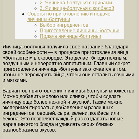
2. Яичница-болтунья с грибами
3. Яичница-болтунья с колбасой
Советы по приготовлению и подаче
яичницы-болтуньи
Выбор ингредиентов
Приготовление яичницы-болтуньи
Подача яичницы-болтуньи
Яичница-болтунья получила свое название благодаря
своей особенности — в процессе приготовления яйца
«болтаются» в сковороде. Это делает блюдо нежным,
воздушным и невероятно аппетитным. Главный секрет
приготовления яичницы-болтуньи заключается в том,
чтобы не пережарить яйца, чтобы они остались сочными
и мягкими.
Вариантов приготовления яичницы-болтуньи множество.
Можно добавить молоко или сливки, чтобы сделать
яичницу еще более нежной и вкусной. Также можно
экспериментировать с добавлением различных
ингредиентов: овощей, сыра, зелени, колбасы или
бекона. Это позволяет каждый раз создавать новые
вариации этого блюда и удивлять своих близких
разнообразием вкусов.