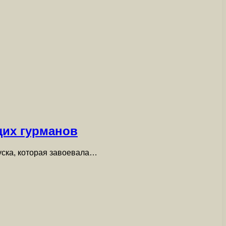
щих гурманов
уска, которая завоевала…