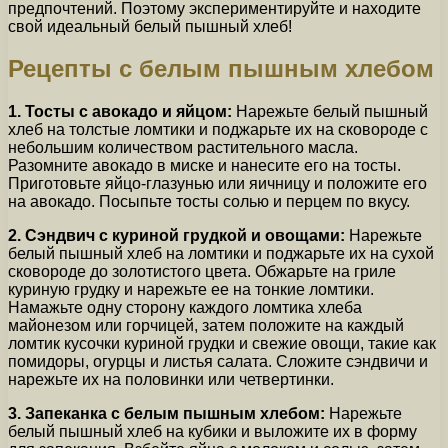
предпочтений. Поэтому экспериментируйте и находите
свой идеальный белый пышный хлеб!
Рецепты с белым пышным хлебом
1. Тосты с авокадо и яйцом:
Нарежьте белый пышный
хлеб на толстые ломтики и поджарьте их на сковороде с
небольшим количеством растительного масла.
Разомните авокадо в миске и нанесите его на тосты.
Приготовьте яйцо-глазунью или яичницу и положите его
на авокадо. Посыпьте тосты солью и перцем по вкусу.
2. Сэндвич с куриной грудкой и овощами:
Нарежьте
белый пышный хлеб на ломтики и поджарьте их на сухой
сковороде до золотистого цвета. Обжарьте на гриле
куриную грудку и нарежьте ее на тонкие ломтики.
Намажьте одну сторону каждого ломтика хлеба
майонезом или горчицей, затем положите на каждый
ломтик кусочки куриной грудки и свежие овощи, такие как
помидоры, огурцы и листья салата. Сложите сэндвичи и
нарежьте их на половинки или четвертинки.
3. Запеканка с белым пышным хлебом:
Нарежьте
белый пышный хлеб на кубики и выложите их в форму