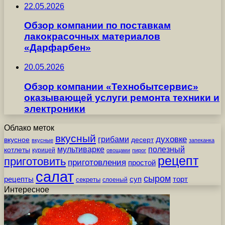
22.05.2026
Обзор компании по поставкам
лакокрасочных материалов
«Дарфарбен»
20.05.2026
Обзор компании «Технобытсервис»
оказывающей услуги ремонта техники и
электроники
Облако меток
вкусный
грибами
духовке
вкусное
десерт
вкусные
запеканка
мультиварке
полезный
котлеты
курицей
овощами
пирог
рецепт
приготовить
приготовления
простой
салат
сыром
рецепты
суп
торт
секреты
слоеный
Интересное