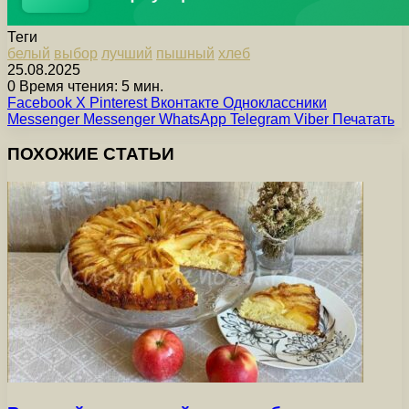
Теги
белый
выбор
лучший
пышный
хлеб
25.08.2025
0
Время чтения: 5 мин.
Facebook
X
Pinterest
Вконтакте
Одноклассники
Messenger
Messenger
WhatsApp
Telegram
Viber
Печатать
ПОХОЖИЕ СТАТЬИ