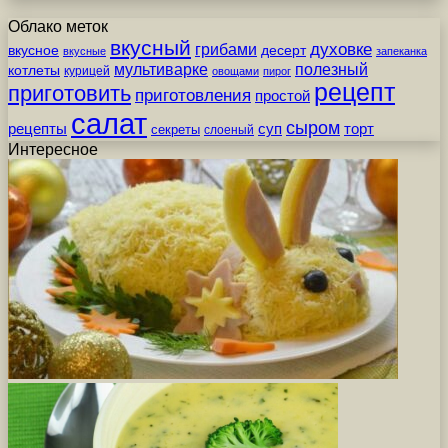
Облако меток
вкусный
грибами
духовке
вкусное
десерт
вкусные
запеканка
мультиварке
полезный
котлеты
курицей
овощами
пирог
рецепт
приготовить
приготовления
простой
салат
сыром
рецепты
суп
торт
секреты
слоеный
Интересное