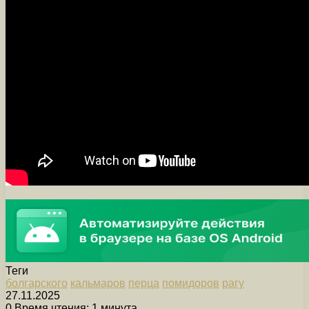
Теги
болгарского
кальмаров
перца
помидоров
рагу
27.11.2025
0
Время чтения: 1 минута