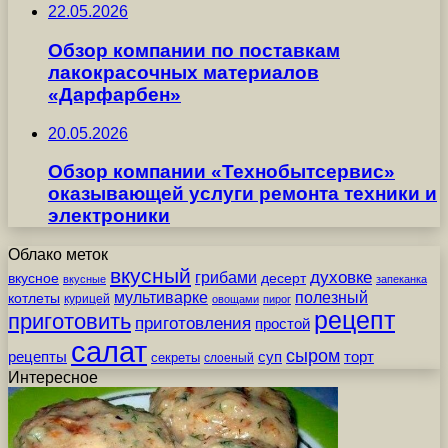
22.05.2026
Обзор компании по поставкам
лакокрасочных материалов
«Дарфарбен»
20.05.2026
Обзор компании «Технобытсервис»
оказывающей услуги ремонта техники и
электроники
Облако меток
вкусный
грибами
духовке
вкусное
десерт
вкусные
запеканка
мультиварке
полезный
котлеты
курицей
овощами
пирог
рецепт
приготовить
приготовления
простой
салат
сыром
рецепты
суп
торт
секреты
слоеный
Интересное