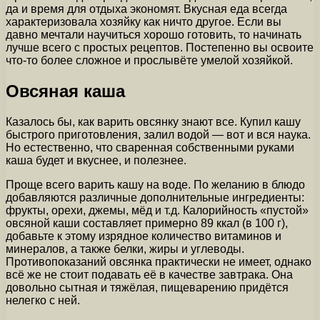
да и время для отдыха экономят. Вкусная еда всегда
характеризовала хозяйку как ничто другое. Если вы
давно мечтали научиться хорошо готовить, то начинать
лучше всего с простых рецептов. Постепенно вы освоите
что-то более сложное и прослывёте умелой хозяйкой.
Овсяная каша
Казалось бы, как варить овсянку знают все. Купил кашу
быстрого приготовления, залил водой — вот и вся наука.
Но естественно, что сваренная собственными руками
каша будет и вкуснее, и полезнее.
Проще всего варить кашу на воде. По желанию в блюдо
добавляются различные дополнительные ингредиенты:
фрукты, орехи, джемы, мёд и т.д. Калорийность «пустой»
овсяной каши составляет примерно 89 ккал (в 100 г),
добавьте к этому изрядное количество витаминов и
минералов, а также белки, жиры и углеводы.
Противопоказаний овсянка практически не имеет, однако
всё же не стоит подавать её в качестве завтрака. Она
довольно сытная и тяжёлая, пищеварению придётся
нелегко с ней.