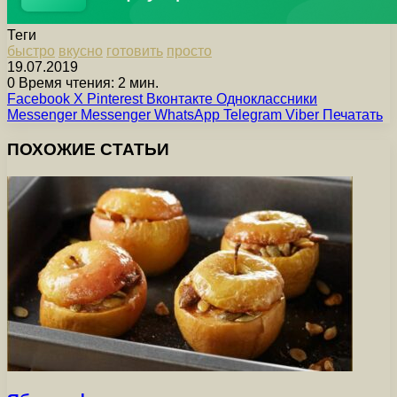
Теги
быстро
вкусно
готовить
просто
19.07.2019
0
Время чтения: 2 мин.
Facebook
X
Pinterest
Вконтакте
Одноклассники
Messenger
Messenger
WhatsApp
Telegram
Viber
Печатать
ПОХОЖИЕ СТАТЬИ