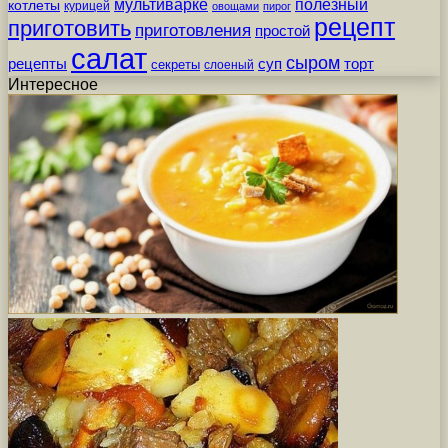
мультиварке
полезный
котлеты
курицей
овощами
пирог
рецепт
приготовить
приготовления
простой
салат
сыром
рецепты
суп
торт
секреты
слоеный
Интересное