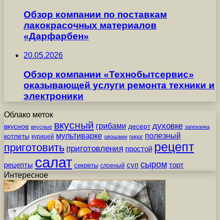
Обзор компании по поставкам
лакокрасочных материалов
«Дарфарбен»
20.05.2026
Обзор компании «Технобытсервис»
оказывающей услуги ремонта техники и
электроники
Облако меток
вкусный
грибами
духовке
вкусное
десерт
вкусные
запеканка
мультиварке
полезный
котлеты
курицей
овощами
пирог
рецепт
приготовить
приготовления
простой
салат
сыром
рецепты
суп
торт
секреты
слоеный
Интересное