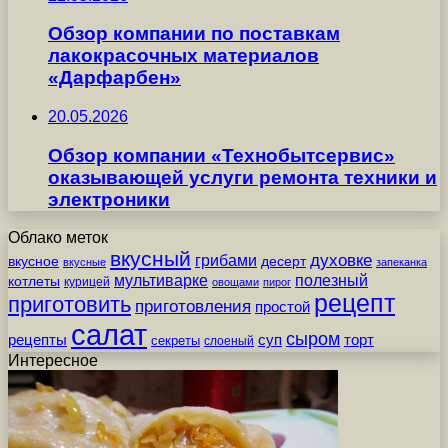
Обзор компании по поставкам
лакокрасочных материалов
«Дарфарбен»
20.05.2026
Обзор компании «Технобытсервис»
оказывающей услуги ремонта техники и
электроники
Облако меток
вкусный
грибами
духовке
вкусное
десерт
вкусные
запеканка
мультиварке
полезный
котлеты
курицей
овощами
пирог
рецепт
приготовить
приготовления
простой
салат
сыром
рецепты
суп
торт
секреты
слоеный
Интересное