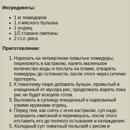
Ингредиенты
:
1 кг помидоров
1 л мясного бульона
1 огурец
1/2 стакана сметаны
2 ст.л. риса
Приготовление
:
Нарезать на четвертинки помытые помидоры,
переложить в кастрюлю, налить маленькое
количество воды и послать на пламя, отварить
помидоры до готовности, после этого через ситечко
протереть.
К томатному пюре добавить бульон, промытый и
очищенный от мусора рис, продолжать варить пока
рис не будет всецело готов.
Выложить в супницу очищенный и нарезанный
узкими кружками огурец.
Перед тем, как снять с огня кастрюлю, суп надо
заправить сметаной и перемешать, после этого
отставить его до полного остывания и охлаждения.
Холодный суп томатный польский с рисом и