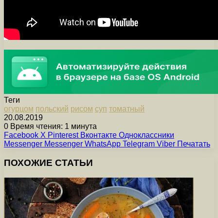
Теги
огурцом
польский
рисом
суп
томатный
20.08.2019
0
Время чтения: 1 минута
Facebook
X
Pinterest
Вконтакте
Одноклассники
Messenger
Messenger
WhatsApp
Telegram
Viber
Печатать
ПОХОЖИЕ СТАТЬИ