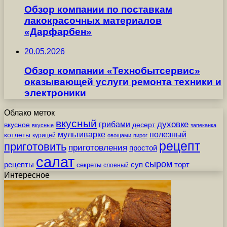
Обзор компании по поставкам
лакокрасочных материалов
«Дарфарбен»
20.05.2026
Обзор компании «Технобытсервис»
оказывающей услуги ремонта техники и
электроники
Облако меток
вкусный
грибами
духовке
вкусное
десерт
вкусные
запеканка
мультиварке
полезный
котлеты
курицей
овощами
пирог
рецепт
приготовить
приготовления
простой
салат
сыром
рецепты
суп
торт
секреты
слоеный
Интересное