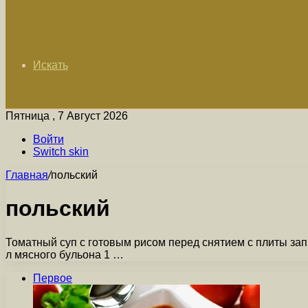
Искать
Пятница , 7 Август 2026
Войти
Switch skin
Главная
/
польский
польский
Томатный суп с готовым рисом перед снятием с плиты запр
л мясного бульона 1 …
Первое