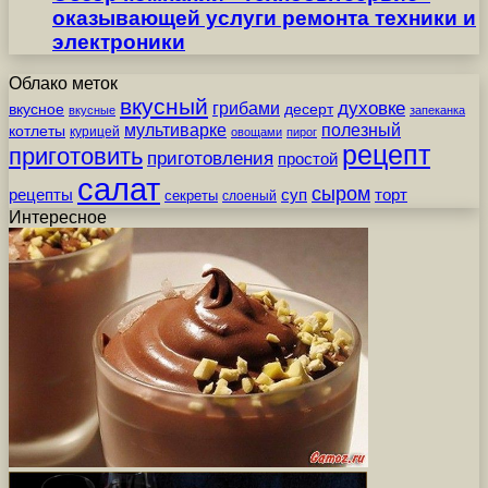
оказывающей услуги ремонта техники и
электроники
Облако меток
вкусный
грибами
духовке
вкусное
десерт
вкусные
запеканка
мультиварке
полезный
котлеты
курицей
овощами
пирог
рецепт
приготовить
приготовления
простой
салат
сыром
рецепты
суп
торт
секреты
слоеный
Интересное