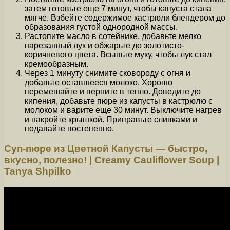
затем готовьте еще 7 минут, чтобы капуста стала
мягче. Взбейте содержимое кастрюли блендером до
образования густой однородной массы.
Растопите масло в сотейнике, добавьте мелко
нарезанный лук и обжарьте до золотисто-
коричневого цвета. Всыпьте муку, чтобы лук стал
кремообразным.
Через 1 минуту снимите сковороду с огня и
добавьте оставшееся молоко. Хорошо
перемешайте и верните в тепло. Доведите до
кипения, добавьте пюре из капусты в кастрюлю с
молоком и варите еще 30 минут. Выключите нагрев
и накройте крышкой. Приправьте сливками и
подавайте постепенно.
Суп-пюре из Цветной Капусты — быстро,
вкусно, полезно! | Creamy Cauliflower Soup |
Tanya Shpilko