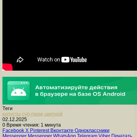
Теги
капусты
суп-пюре
цветной
02.12.2025
0
Время чтения: 1 минута
Facebook
X
Pinterest
Вконтакте
Одноклассники
Messenger
Messenger
WhatsApp
Telegram
Viber
Печатать