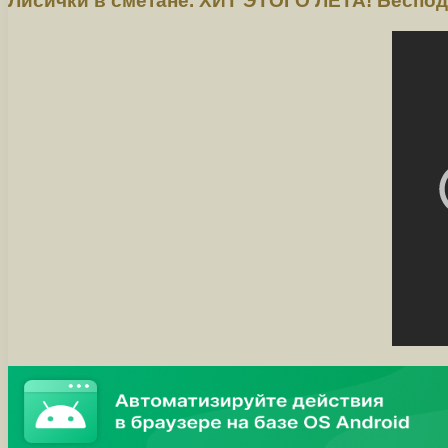
Лисички в сметане. ХИТ ЭТОГО ЛЕТА! Беспод