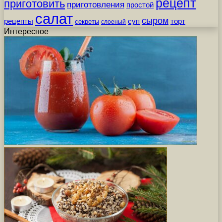
рецепт
приготовить
приготовления
простой
салат
сыром
рецепты
суп
торт
секреты
слоеный
Интересное