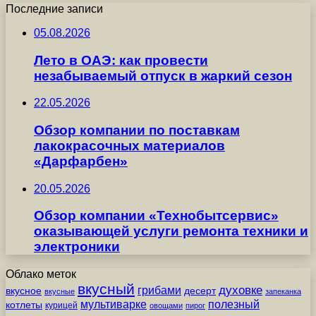
Последние записи
05.08.2026
Лето в ОАЭ: как провести
незабываемый отпуск в жаркий сезон
22.05.2026
Обзор компании по поставкам
лакокрасочных материалов
«Дарфарбен»
20.05.2026
Обзор компании «Технобытсервис»
оказывающей услуги ремонта техники и
электроники
Облако меток
вкусный
грибами
духовке
вкусное
десерт
вкусные
запеканка
мультиварке
полезный
котлеты
курицей
овощами
пирог