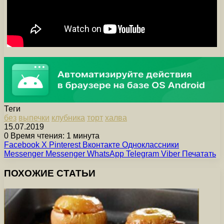
Теги
без
выпечки
клубника
торт
халва
15.07.2019
0
Время чтения: 1 минута
Facebook
X
Pinterest
Вконтакте
Одноклассники
Messenger
Messenger
WhatsApp
Telegram
Viber
Печатать
ПОХОЖИЕ СТАТЬИ