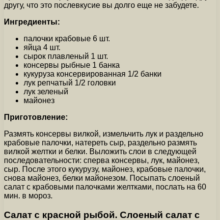
другу, что это послевкусие вы долго еще не забудете.
Ингредиенты:
палочки крабовые 6 шт.
яйца 4 шт.
сырок плавленый 1 шт.
консервы рыбные 1 банка
кукуруза консервированная 1/2 банки
лук репчатый 1/2 головки
лук зеленый
майонез
Приготовление:
Размять консервы вилкой, измельчить лук и раздельно
крабовые палочки, натереть сыр, раздельно размять
вилкой желтки и белки. Выложить слои в следующей
последовательности: сперва консервы, лук, майонез,
сыр. После этого кукурузу, майонез, крабовые палочки,
снова майонез, белки майонезом. Посыпать слоеный
салат с крабовыми палочками желтками, послать на 60
мин. в мороз.
Салат с красной рыбой. Слоеный салат с