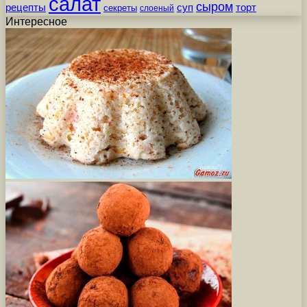
салат
сыром
рецепты
суп
торт
секреты
слоеный
Интересное