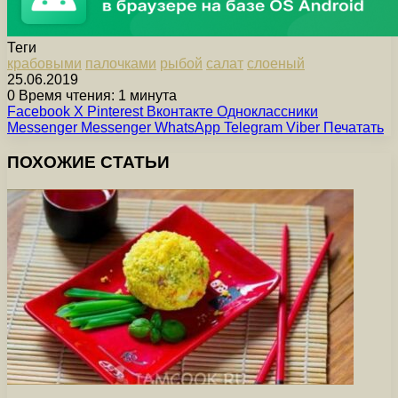
Теги
крабовыми
палочками
рыбой
салат
слоеный
25.06.2019
0
Время чтения: 1 минута
Facebook
X
Pinterest
Вконтакте
Одноклассники
Messenger
Messenger
WhatsApp
Telegram
Viber
Печатать
ПОХОЖИЕ СТАТЬИ