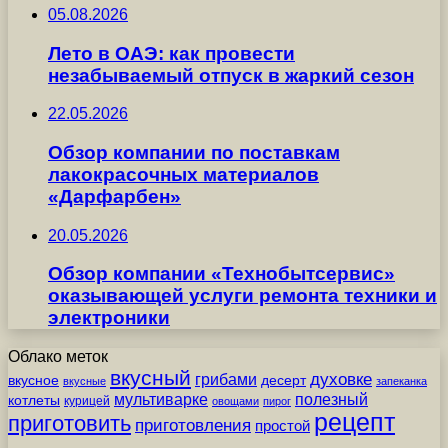
05.08.2026
Лето в ОАЭ: как провести
незабываемый отпуск в жаркий сезон
22.05.2026
Обзор компании по поставкам
лакокрасочных материалов
«Дарфарбен»
20.05.2026
Обзор компании «Технобытсервис»
оказывающей услуги ремонта техники и
электроники
Облако меток
вкусный
грибами
духовке
вкусное
десерт
вкусные
запеканка
мультиварке
полезный
котлеты
курицей
овощами
пирог
рецепт
приготовить
приготовления
простой