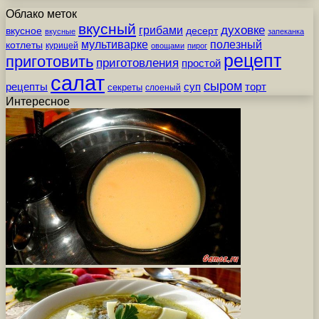
Облако меток
вкусный
грибами
духовке
вкусное
десерт
вкусные
запеканка
мультиварке
полезный
котлеты
курицей
овощами
пирог
рецепт
приготовить
приготовления
простой
салат
сыром
рецепты
суп
торт
секреты
слоеный
Интересное