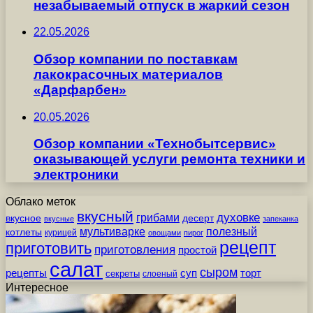
незабываемый отпуск в жаркий сезон
22.05.2026
Обзор компании по поставкам
лакокрасочных материалов
«Дарфарбен»
20.05.2026
Обзор компании «Технобытсервис»
оказывающей услуги ремонта техники и
электроники
Облако меток
вкусный
грибами
духовке
вкусное
десерт
вкусные
запеканка
мультиварке
полезный
котлеты
курицей
овощами
пирог
рецепт
приготовить
приготовления
простой
салат
сыром
рецепты
суп
торт
секреты
слоеный
Интересное