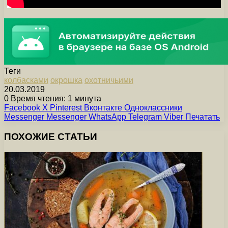
Теги
колбасками
окрошка
охотничьими
20.03.2019
0
Время чтения: 1 минута
Facebook
X
Pinterest
Вконтакте
Одноклассники
Messenger
Messenger
WhatsApp
Telegram
Viber
Печатать
ПОХОЖИЕ СТАТЬИ