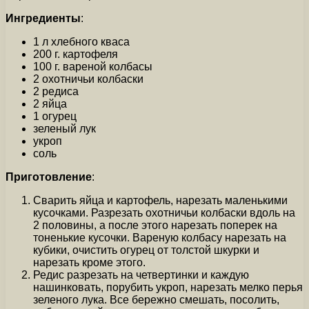
Ингредиенты
:
1 л хлебного кваса
200 г. картофеля
100 г. вареной колбасы
2 охотничьи колбаски
2 редиса
2 яйца
1 огурец
зеленый лук
укроп
соль
Приготовление
:
Сварить яйца и картофель, нарезать маленькими
кусочками. Разрезать охотничьи колбаски вдоль на
2 половины, а после этого нарезать поперек на
тоненькие кусочки. Вареную колбасу нарезать на
кубики, очистить огурец от толстой шкурки и
нарезать кроме этого.
Редис разрезать на четвертинки и каждую
нашинковать, порубить укроп, нарезать мелко перья
зеленого лука. Все бережно смешать, посолить,