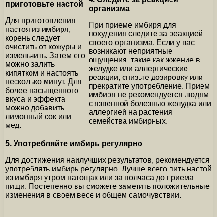
приготовьте настой
организма
Для приготовления
При приеме имбиря для
настоя из имбиря,
похудения следите за реакцией
корень следует
своего организма. Если у вас
очистить от кожуры и
возникают неприятные
измельчить. Затем его
ощущения, такие как жжение в
можно залить
желудке или аллергические
кипятком и настоять
реакции, снизьте дозировку или
несколько минут. Для
прекратите употребление. Прием
более насыщенного
имбиря не рекомендуется людям
вкуса и эффекта
с язвенной болезнью желудка или
можно добавить
аллергией на растения
лимонный сок или
семейства имбирных.
мед.
5. Употребляйте имбирь регулярно
Для достижения наилучших результатов, рекомендуется
употреблять имбирь регулярно. Лучше всего пить настой
из имбиря утром натощак или за полчаса до приема
пищи. Постепенно вы сможете заметить положительные
изменения в своем весе и общем самочувствии.