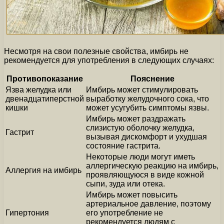
Несмотря на свои полезные свойства, имбирь не
рекомендуется для употребления в следующих случаях:
Противопоказание
Пояснение
Язва желудка или
Имбирь может стимулировать
двенадцатиперстной
выработку желудочного сока, что
кишки
может усугубить симптомы язвы.
Имбирь может раздражать
слизистую оболочку желудка,
Гастрит
вызывая дискомфорт и ухудшая
состояние гастрита.
Некоторые люди могут иметь
аллергическую реакцию на имбирь,
Аллергия на имбирь
проявляющуюся в виде кожной
сыпи, зуда или отека.
Имбирь может повысить
артериальное давление, поэтому
Гипертония
его употребление не
рекомендуется людям с