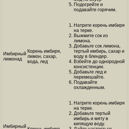
Подогрейте и
подавайте горячим.
Натрите корень имбиря
на терке.
Выжмите сок из
лимона.
Добавьте сок лимона,
Корень имбиря,
тертый имбирь, сахар и
Имбирный
лимон, сахар,
воду в блендер.
лимонад
вода, лед
Взбейте до однородной
консистенции.
Добавьте лед и
перемешайте.
Подавайте
охлажденным.
Натрите корень имбиря
на терке.
Добавьте тертый
имбирь и мяту в
кипящую воду.
Имбирный
Корень имбиря,
Дайте настояться