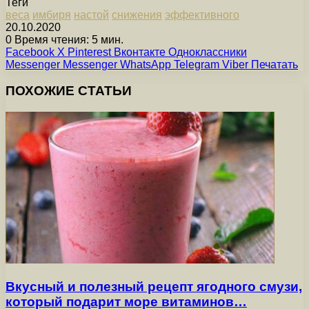
Теги
веса
имбиря
настой
снижения
эффективного
20.10.2020
0
Время чтения: 5 мин.
Facebook
X
Pinterest
Вконтакте
Одноклассники
Messenger
Messenger
WhatsApp
Telegram
Viber
Печатать
ПОХОЖИЕ СТАТЬИ
Вкусный и полезный рецепт ягодного смузи,
который подарит море витаминов…