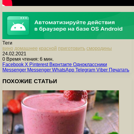
Теги
вино
домашнее
красной
приготовить
смородины
24.02.2021
0
Время чтения: 6 мин.
Facebook
X
Pinterest
Вконтакте
Одноклассники
Messenger
Messenger
WhatsApp
Telegram
Viber
Печатать
ПОХОЖИЕ СТАТЬИ