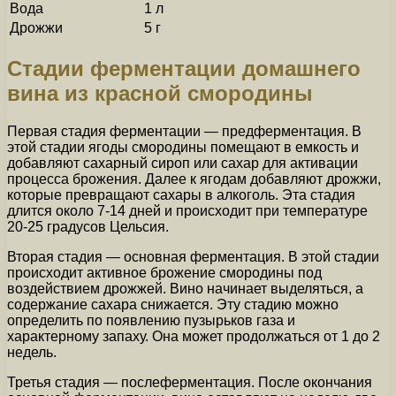
Вода
1 л
Дрожжи
5 г
Стадии ферментации домашнего
вина из красной смородины
Первая стадия ферментации — предферментация. В
этой стадии ягоды смородины помещают в емкость и
добавляют сахарный сироп или сахар для активации
процесса брожения. Далее к ягодам добавляют дрожжи,
которые превращают сахары в алкоголь. Эта стадия
длится около 7-14 дней и происходит при температуре
20-25 градусов Цельсия.
Вторая стадия — основная ферментация. В этой стадии
происходит активное брожение смородины под
воздействием дрожжей. Вино начинает выделяться, а
содержание сахара снижается. Эту стадию можно
определить по появлению пузырьков газа и
характерному запаху. Она может продолжаться от 1 до 2
недель.
Третья стадия — послеферментация. После окончания