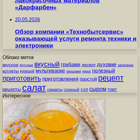
лакокрасочных материалов
«Дарфарбен»
20.05.2026
Обзор компании «Технобытсервис»
оказывающей услуги ремонта техники и
электроники
Облако меток
вкусный
грибами
духовке
вкусное
десерт
вкусные
запеканка
мультиварке
полезный
котлеты
курицей
овощами
пирог
рецепт
приготовить
приготовления
простой
салат
сыром
рецепты
суп
торт
секреты
слоеный
Интересное