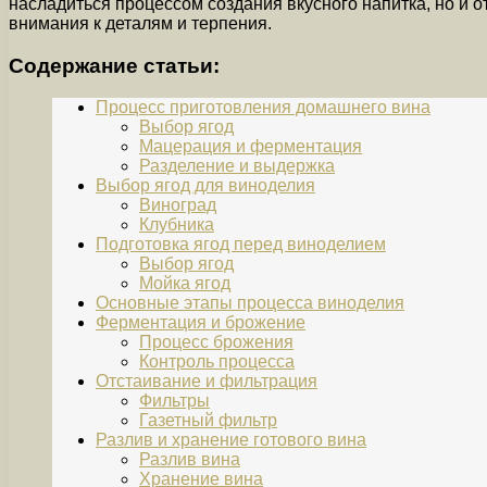
насладиться процессом создания вкусного напитка, но и 
внимания к деталям и терпения.
Содержание статьи:
Процесс приготовления домашнего вина
Выбор ягод
Мацерация и ферментация
Разделение и выдержка
Выбор ягод для виноделия
Виноград
Клубника
Подготовка ягод перед виноделием
Выбор ягод
Мойка ягод
Основные этапы процесса виноделия
Ферментация и брожение
Процесс брожения
Контроль процесса
Отстаивание и фильтрация
Фильтры
Газетный фильтр
Разлив и хранение готового вина
Разлив вина
Хранение вина