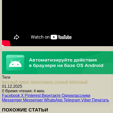
Теги
вкусный
пирог
приготовить
сочный
яблочный
01.12.2025
0
Время чтения: 4 мин.
Facebook
X
Pinterest
Вконтакте
Одноклассники
Messenger
Messenger
WhatsApp
Telegram
Viber
Печатать
ПОХОЖИЕ СТАТЬИ