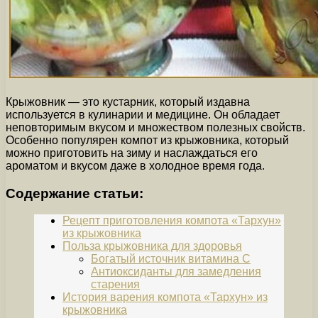
Крыжовник — это кустарник, который издавна
используется в кулинарии и медицине. Он обладает
неповторимым вкусом и множеством полезных свойств.
Особенно популярен компот из крыжовника, который
можно приготовить на зиму и наслаждаться его
ароматом и вкусом даже в холодное время года.
Содержание статьи:
Рецепт приготовления компота «Тархун»
из крыжовника
Польза крыжовника для здоровья
Богатый источник витамина С
Антиоксиданты для замедления
старения
История варения компота «Тархун» из
крыжовника