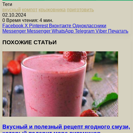
Теги
вкусный
компот
крыжовника
приготовить
02.10.2024
0
Время чтения: 4 мин.
Facebook
X
Pinterest
Вконтакте
Одноклассники
Messenger
Messenger
WhatsApp
Telegram
Viber
Печатать
ПОХОЖИЕ СТАТЬИ
Вкусный и полезный рецепт ягодного смузи,