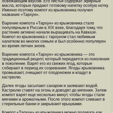
освежающим вкусом. Его листья содержат эфирные
масла, которые придают готовому напитку особую нотку.
Именно поэтому компот из крыжовника получил
название «Тархун».
Варение компота «Тархун» из крыжовника стало
популярным в России в XIX веке, благодаря тому, что
растение активно начали выращивать на Кавказе.
Компот из крыжовника с тархуном стал любимым
напитком во многих семьях и был особенно популярен
во время летних зноев.
Варение компота «Тархун» из крыжовника — это
традиционный рецепт, который передается из поколения
в поколение. Варят его из свежих ягод, которые
собирают в период их созревания. Ягоды крыжовника
промывают, очищают от плодоножек и кладут в
кастрюлю.
Далее ягоды засыпают сахаром и заливают водой.
Кастрюлю ставят на огонь и доводят до кипения. Затем
компот варят еще несколько минут, чтобы ягоды стали
мягкими и ароматными. После этого компот сливают в
стерильные банки и закрывают крышками.
Компот «Тархун» из крыжовника можно подавать как