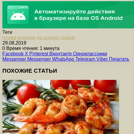
Теги
грудка
куриная
по-царски
сыром
29.08.2019
0
Время чтения: 1 минута
Facebook
X
Pinterest
Вконтакте
Одноклассники
Messenger
Messenger
WhatsApp
Telegram
Viber
Печатать
ПОХОЖИЕ СТАТЬИ