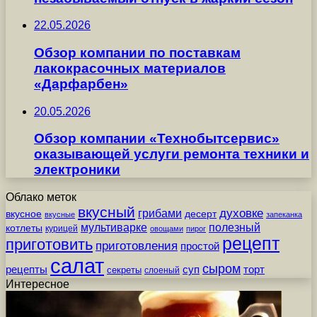
22.05.2026
Обзор компании по поставкам
лакокрасочных материалов
«Дарфарбен»
20.05.2026
Обзор компании «Технобытсервис»
оказывающей услуги ремонта техники и
электроники
Облако меток
вкусный
грибами
духовке
вкусное
десерт
вкусные
запеканка
мультиварке
полезный
котлеты
курицей
овощами
пирог
рецепт
приготовить
приготовления
простой
салат
сыром
рецепты
суп
торт
секреты
слоеный
Интересное