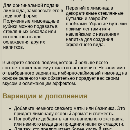
Для оригинальной подачи
Перелийте лимонад в
лимонада, заморозьте его в
декоративные стеклянные
ледяной форме.
бутылки и закройте
Полученные лимонадные
пробками. Украсьте бутылки
кубики можно подавать в
яркими лентами или
стеклянных бокалах или
наклейками с названием
использовать для
напитка для создания
охлаждения других
эффектного вида.
напитков.
Выберите способ подачи, который больше всего
соответствует вашему стилю и настроению. Независимо
от выбранного варианта, имбирно-лаймовый лимонад на
основе зеленого чая обязательно порадует вас своим
вкусом и освежающим эффектом.
Вариации и дополнения
Добавьте немного свежего мяты или базилика. Это
придаст лимонаду особый аромат и свежесть.
Попробуйте добавить каплю ванильного экстракта
или немного меда для придания напитку сладости.
Для тех, кто предпочитает более кислый вкус,