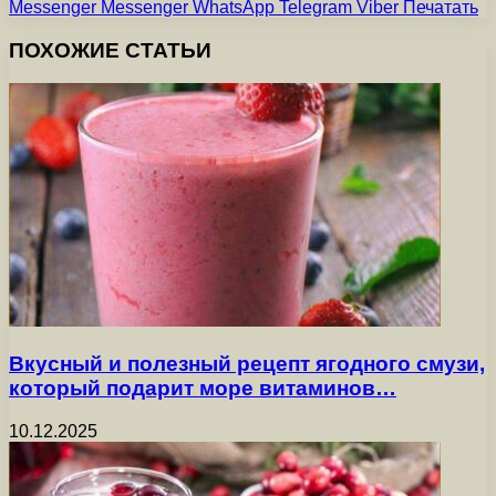
Messenger
Messenger
WhatsApp
Telegram
Viber
Печатать
ПОХОЖИЕ СТАТЬИ
Вкусный и полезный рецепт ягодного смузи,
который подарит море витаминов…
10.12.2025