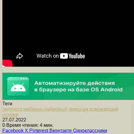
Теги
зеленого
имбирно-лаймовый
лимонад
освежающий
основе
27.07.2022
0
Время чтения: 4 мин.
Facebook
X
Pinterest
Вконтакте
Одноклассники