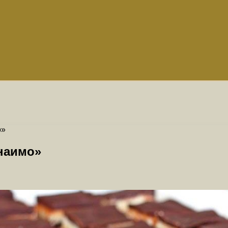
о»
наимо»