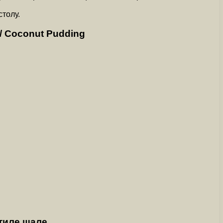
толу.
 Coconut Pudding
стиле шале