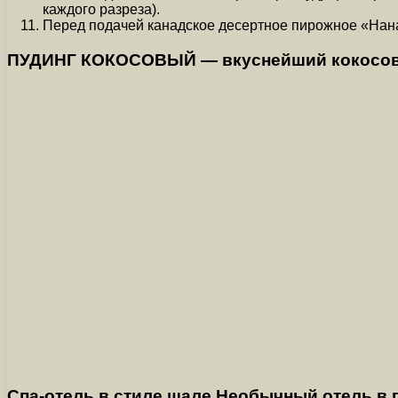
каждого разреза).
Перед подачей канадское десертное пирожное «Нанаи
ПУДИНГ КОКОСОВЫЙ — вкуснейший кокосовый 
Спа-отель в стиле шале Необычный отель в г