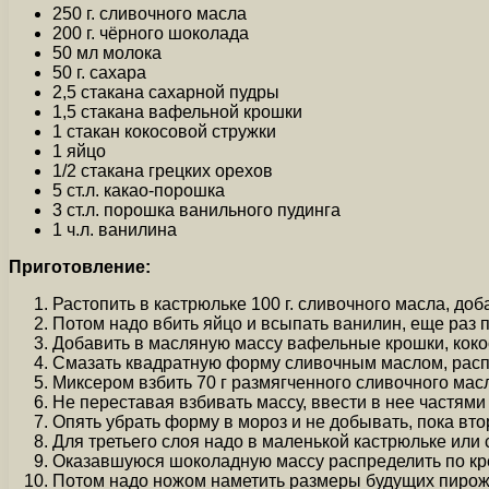
250 г. сливочного масла
200 г. чёрного шоколада
50 мл молока
50 г. сахара
2,5 стакана сахарной пудры
1,5 стакана вафельной крошки
1 стакан кокосовой стружки
1 яйцо
1/2 стакана грецких орехов
5 ст.л. какао-порошка
3 ст.л. порошка ванильного пудинга
1 ч.л. ванилина
Приготовление:
Растопить в кастрюльке 100 г. сливочного масла, до
Потом надо вбить яйцо и всыпать ванилин, еще раз п
Добавить в масляную массу вафельные крошки, коко
Смазать квадратную форму сливочным маслом, распре
Миксером взбить 70 г размягченного сливочного мас
Не переставая взбивать массу, ввести в нее частями
Опять убрать форму в мороз и не добывать, пока вто
Для третьего слоя надо в маленькой кастрюльке или 
Оказавшуюся шоколадную массу распределить по кре
Потом надо ножом наметить размеры будущих пирожны