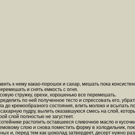
бавить к нему какао-порошок и сахар, мешать пока консисте
еремешать и снять емкость с огня.
совую стружку, орехи, хорошенько все перемешать.
делить по ней полученное тесто и спрессовать его, убрать
ла до кремообразного состояния, влить молоко и всыпать п
 сахарную пудру, вылить оказавшуюся смесь на слой, котор
рой слой полностью не загустеет.
сотейнике растопить оставшееся сливочное масло и кусочки
мовому слою и снова поместить форму в холодильник, пока
х и, перед тем как шоколад затвердеет, десерт нужно раз