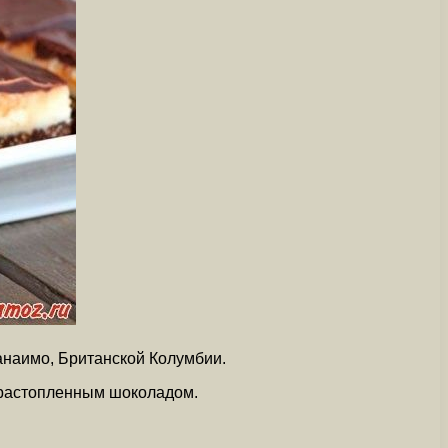
анаимо, Британской Колумбии.
т растопленным шоколадом.