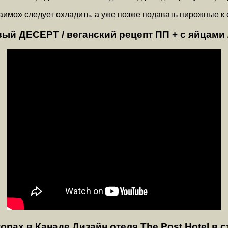
мо» следует охладить, а уже позже подавать пирожные к с
ДЕСЕРТ / веганский рецепт ПП + с яйцами /
орах в Канаде Дизайн отеля The Post Hotel в 