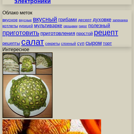
электроники
Облако меток
вкусный
грибами
духовке
вкусное
десерт
вкусные
запеканка
мультиварке
полезный
котлеты
курицей
овощами
пирог
рецепт
приготовить
приготовления
простой
салат
сыром
рецепты
суп
торт
секреты
слоеный
Интересное