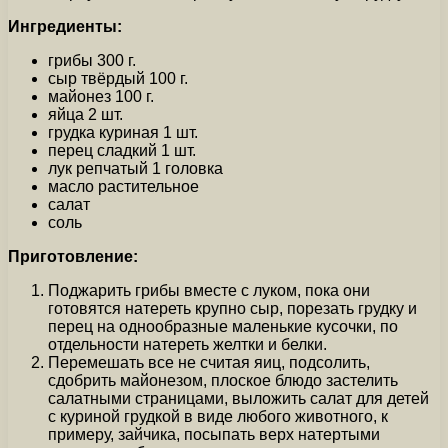
Ингредиенты:
грибы 300 г.
сыр твёрдый 100 г.
майонез 100 г.
яйца 2 шт.
грудка куриная 1 шт.
перец сладкий 1 шт.
лук репчатый 1 головка
масло растительное
салат
соль
Приготовление:
Поджарить грибы вместе с луком, пока они
готовятся натереть крупно сыр, порезать грудку и
перец на однообразные маленькие кусочки, по
отдельности натереть желтки и белки.
Перемешать все не считая яиц, подсолить,
сдобрить майонезом, плоское блюдо застелить
салатными страницами, выложить салат для детей
с куриной грудкой в виде любого животного, к
примеру, зайчика, посыпать верх натертыми