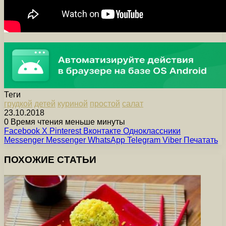
Теги
грудкой
детей
куриной
простой
салат
23.10.2018
0
Время чтения меньше минуты
Facebook
X
Pinterest
Вконтакте
Одноклассники
Messenger
Messenger
WhatsApp
Telegram
Viber
Печатать
ПОХОЖИЕ СТАТЬИ