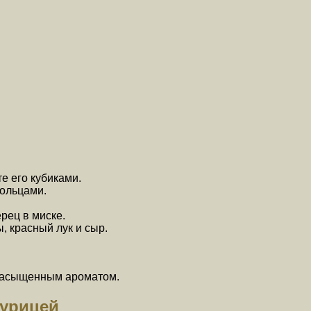
е его кубиками.
кольцами.
рец в миске.
, красный лук и сыр.
и насыщенным ароматом.
курицей