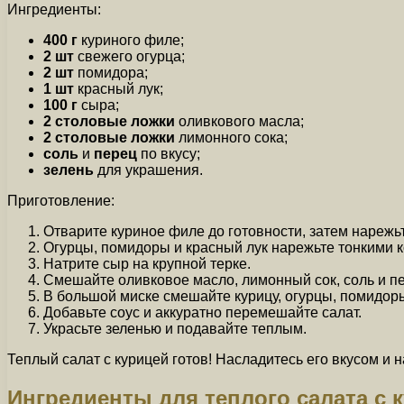
Ингредиенты:
400 г
куриного филе;
2 шт
свежего огурца;
2 шт
помидора;
1 шт
красный лук;
100 г
сыра;
2 столовые ложки
оливкового масла;
2 столовые ложки
лимонного сока;
соль
и
перец
по вкусу;
зелень
для украшения.
Приготовление:
Отварите куриное филе до готовности, затем нарежьт
Огурцы, помидоры и красный лук нарежьте тонкими 
Натрите сыр на крупной терке.
Смешайте оливковое масло, лимонный сок, соль и пе
В большой миске смешайте курицу, огурцы, помидоры
Добавьте соус и аккуратно перемешайте салат.
Украсьте зеленью и подавайте теплым.
Теплый салат с курицей готов! Насладитесь его вкусом 
Ингредиенты для теплого салата с 