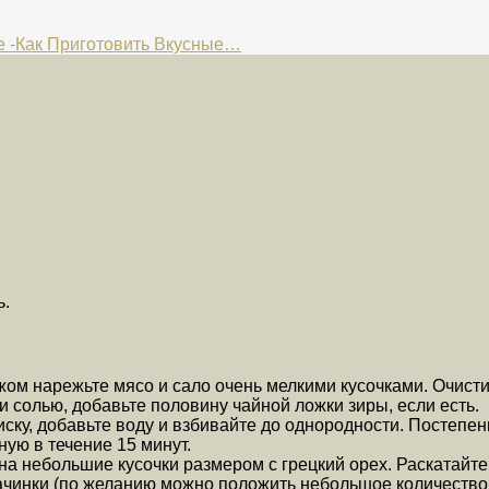
 -Как Приготовить Вкусные…
ь.
ом нарежьте мясо и сало очень мелкими кусочками. Очистит
и солью, добавьте половину чайной ложки зиры, если есть.
иску, добавьте воду и взбивайте до однородности. Постепен
ную в течение 15 минут.
 на небольшие кусочки размером с грецкий орех. Раскатайте
ачинки (по желанию можно положить небольшое количество 