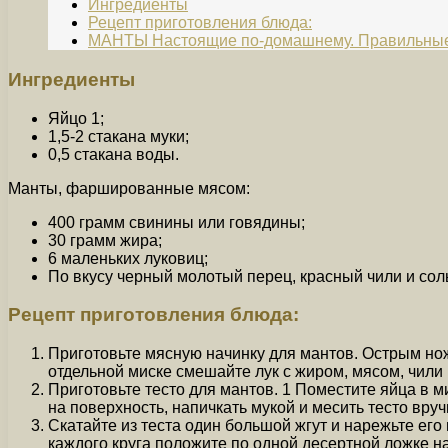
Ингредиенты
Рецепт приготовления блюда:
МАНТЫ Настоящие по-домашнему. Правильные
Ингредиенты
Яйцо 1;
1,5-2 стакана муки;
0,5 стакана воды.
Манты, фаршированные мясом:
400 грамм свинины или говядины;
30 грамм жира;
6 маленьких луковиц;
По вкусу черный молотый перец, красный чили и сол
Рецепт приготовления блюда:
Приготовьте мясную начинку для мантов. Острым нож
отдельной миске смешайте лук с жиром, мясом, чили 
Приготовьте тесто для мантов. 1 Поместите яйца в м
на поверхность, напичкать мукой и месить тесто вруч
Скатайте из теста один большой жгут и нарежьте его
каждого круга положите по одной десертной ложке н