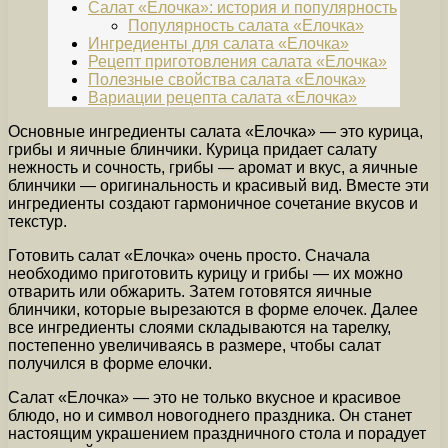
Салат «Елочка»: история и популярность
Популярность салата «Елочка»
Ингредиенты для салата «Елочка»
Рецепт приготовления салата «Елочка»
Полезные свойства салата «Елочка»
Вариации рецепта салата «Елочка»
Основные ингредиенты салата «Елочка» — это курица,
грибы и яичные блинчики. Курица придает салату
нежность и сочность, грибы — аромат и вкус, а яичные
блинчики — оригинальность и красивый вид. Вместе эти
ингредиенты создают гармоничное сочетание вкусов и
текстур.
Готовить салат «Елочка» очень просто. Сначала
необходимо приготовить курицу и грибы — их можно
отварить или обжарить. Затем готовятся яичные
блинчики, которые вырезаются в форме елочек. Далее
все ингредиенты слоями складываются на тарелку,
постепенно увеличиваясь в размере, чтобы салат
получился в форме елочки.
Салат «Елочка» — это не только вкусное и красивое
блюдо, но и символ новогоднего праздника. Он станет
настоящим украшением праздничного стола и порадует