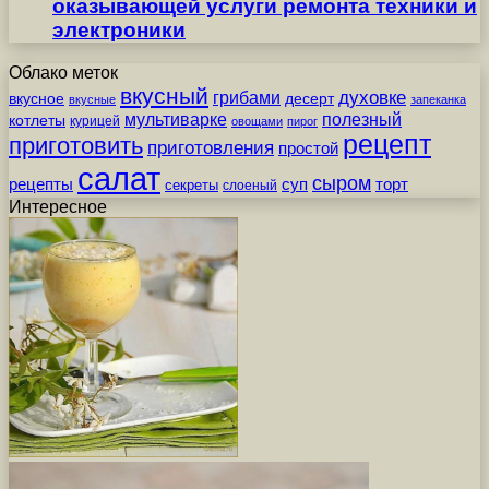
оказывающей услуги ремонта техники и
электроники
Облако меток
вкусный
грибами
духовке
вкусное
десерт
вкусные
запеканка
мультиварке
полезный
котлеты
курицей
овощами
пирог
рецепт
приготовить
приготовления
простой
салат
сыром
рецепты
суп
торт
секреты
слоеный
Интересное