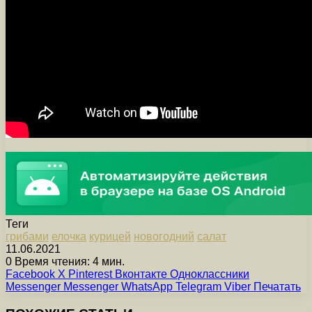
Теги
грибами
елочка
курицей
новогодний
салат
11.06.2021
0
Время чтения: 4 мин.
Facebook
X
Pinterest
Вконтакте
Одноклассники
Messenger
Messenger
WhatsApp
Telegram
Viber
Печатать