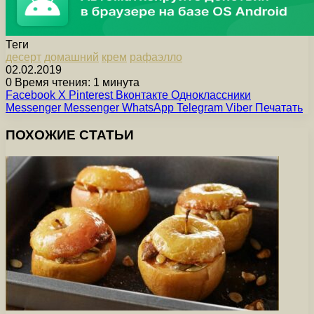
Теги
десерт
домашний
крем
рафаэлло
02.02.2019
0
Время чтения: 1 минута
Facebook
X
Pinterest
Вконтакте
Одноклассники
Messenger
Messenger
WhatsApp
Telegram
Viber
Печатать
ПОХОЖИЕ СТАТЬИ