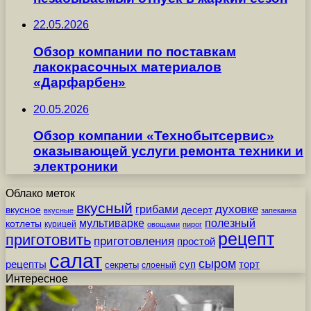
22.05.2026
Обзор компании по поставкам
лакокрасочных материалов
«Дарфарбен»
20.05.2026
Обзор компании «Технобытсервис»
оказывающей услуги ремонта техники и
электроники
Облако меток
вкусный
грибами
духовке
вкусное
десерт
вкусные
запеканка
мультиварке
полезный
котлеты
курицей
овощами
пирог
рецепт
приготовить
приготовления
простой
салат
сыром
рецепты
суп
торт
секреты
слоеный
Интересное