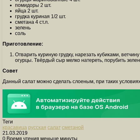
помидоры 2 шт.
яйца 2 шт.
грудка куриная 1/2 шт.
сметана 4 ст.л.
зелень
соль
Приготовление:
Отварить куриную грудку, нарезать кубиками, ветчи
огурцы. Твёрдый сыр мелко натереть, порубить зелен
Совет
Данный салат можно сделать слоеным, при таких условия
Теги
красавица
русская
салат
сметаной
21.03.2019
0
Время чтения меньше минуты