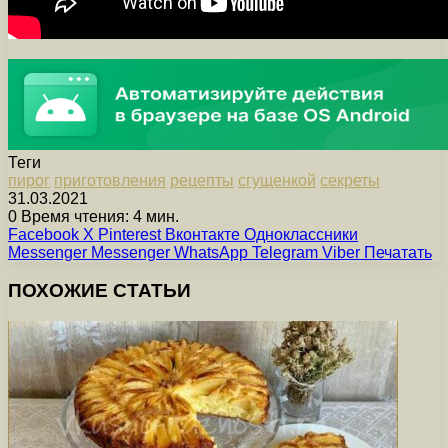
Теги
пирог
приготовления
рецепты
сгущенкой
секреты
31.03.2021
0
Время чтения: 4 мин.
Facebook
X
Pinterest
Вконтакте
Одноклассники
Messenger
Messenger
WhatsApp
Telegram
Viber
Печатать
ПОХОЖИЕ СТАТЬИ