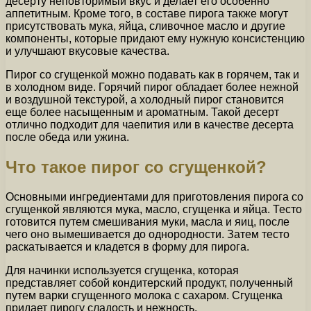
десерту неповторимый вкус и делает его особенно
аппетитным. Кроме того, в составе пирога также могут
присутствовать мука, яйца, сливочное масло и другие
компоненты, которые придают ему нужную консистенцию
и улучшают вкусовые качества.
Пирог со сгущенкой можно подавать как в горячем, так и
в холодном виде. Горячий пирог обладает более нежной
и воздушной текстурой, а холодный пирог становится
еще более насыщенным и ароматным. Такой десерт
отлично подходит для чаепития или в качестве десерта
после обеда или ужина.
Что такое пирог со сгущенкой?
Основными ингредиентами для приготовления пирога со
сгущенкой являются мука, масло, сгущенка и яйца. Тесто
готовится путем смешивания муки, масла и яиц, после
чего оно вымешивается до однородности. Затем тесто
раскатывается и кладется в форму для пирога.
Для начинки используется сгущенка, которая
представляет собой кондитерский продукт, полученный
путем варки сгущенного молока с сахаром. Сгущенка
придает пирогу сладость и нежность.