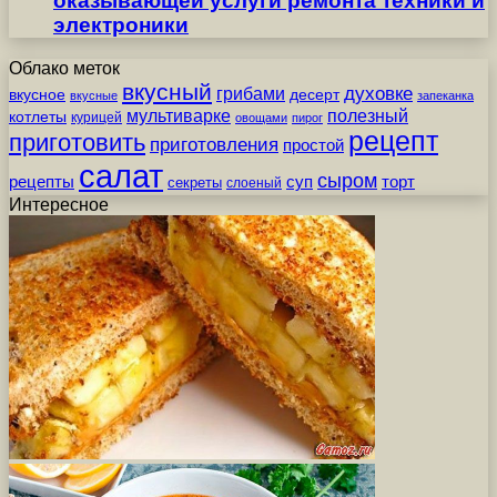
оказывающей услуги ремонта техники и
электроники
Облако меток
вкусный
грибами
духовке
вкусное
десерт
вкусные
запеканка
мультиварке
полезный
котлеты
курицей
овощами
пирог
рецепт
приготовить
приготовления
простой
салат
сыром
рецепты
суп
торт
секреты
слоеный
Интересное