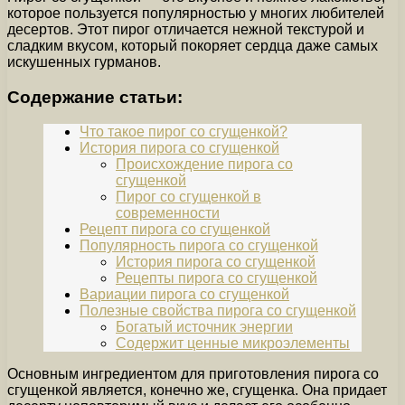
которое пользуется популярностью у многих любителей
десертов. Этот пирог отличается нежной текстурой и
сладким вкусом, который покоряет сердца даже самых
искушенных гурманов.
Содержание статьи:
Что такое пирог со сгущенкой?
История пирога со сгущенкой
Происхождение пирога со
сгущенкой
Пирог со сгущенкой в
современности
Рецепт пирога со сгущенкой
Популярность пирога со сгущенкой
История пирога со сгущенкой
Рецепты пирога со сгущенкой
Вариации пирога со сгущенкой
Полезные свойства пирога со сгущенкой
Богатый источник энергии
Содержит ценные микроэлементы
Основным ингредиентом для приготовления пирога со
сгущенкой является, конечно же, сгущенка. Она придает