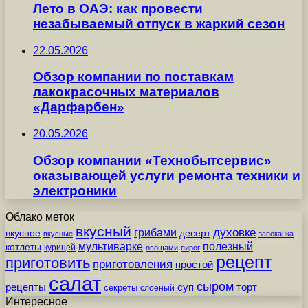
Лето в ОАЭ: как провести
незабываемый отпуск в жаркий сезон
22.05.2026
Обзор компании по поставкам
лакокрасочных материалов
«Дарфарбен»
20.05.2026
Обзор компании «Технобытсервис»
оказывающей услуги ремонта техники и
электроники
Облако меток
вкусный
грибами
духовке
вкусное
десерт
вкусные
запеканка
мультиварке
полезный
котлеты
курицей
овощами
пирог
рецепт
приготовить
приготовления
простой
салат
сыром
рецепты
суп
торт
секреты
слоеный
Интересное