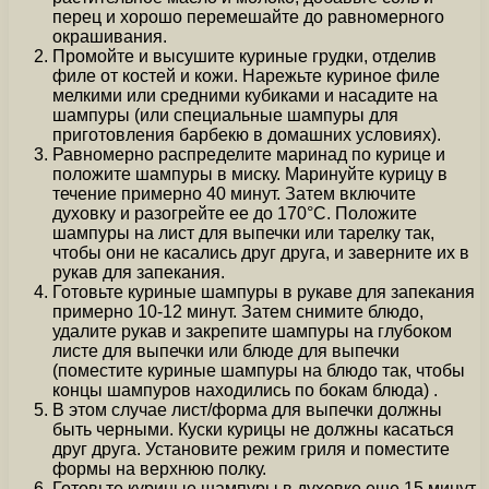
перец и хорошо перемешайте до равномерного
окрашивания.
Промойте и высушите куриные грудки, отделив
филе от костей и кожи. Нарежьте куриное филе
мелкими или средними кубиками и насадите на
шампуры (или специальные шампуры для
приготовления барбекю в домашних условиях).
Равномерно распределите маринад по курице и
положите шампуры в миску. Маринуйте курицу в
течение примерно 40 минут. Затем включите
духовку и разогрейте ее до 170°C. Положите
шампуры на лист для выпечки или тарелку так,
чтобы они не касались друг друга, и заверните их в
рукав для запекания.
Готовьте куриные шампуры в рукаве для запекания
примерно 10-12 минут. Затем снимите блюдо,
удалите рукав и закрепите шампуры на глубоком
листе для выпечки или блюде для выпечки
(поместите куриные шампуры на блюдо так, чтобы
концы шампуров находились по бокам блюда) .
В этом случае лист/форма для выпечки должны
быть черными. Куски курицы не должны касаться
друг друга. Установите режим гриля и поместите
формы на верхнюю полку.
Готовьте куриные шампуры в духовке еще 15 минут.