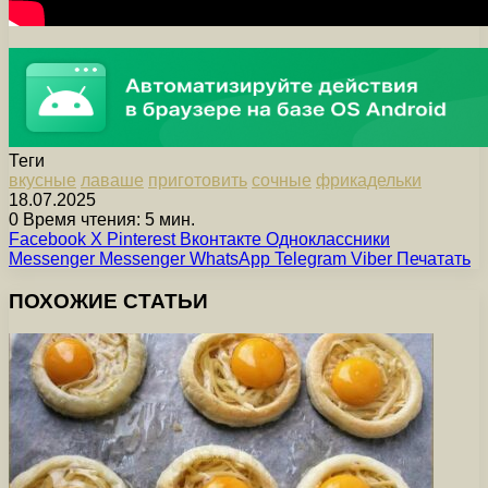
Теги
вкусные
лаваше
приготовить
сочные
фрикадельки
18.07.2025
0
Время чтения: 5 мин.
Facebook
X
Pinterest
Вконтакте
Одноклассники
Messenger
Messenger
WhatsApp
Telegram
Viber
Печатать
ПОХОЖИЕ СТАТЬИ