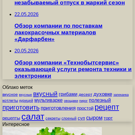
незабываемый отпуск в жаркий сезон
22.05.2026
Обзор компании по поставкам
лакокрасочных материалов
«Дарфарбен»
20.05.2026
Обзор компании «Технобытсервис»
оказывающей услуги ремонта техники и
электроники
Облако меток
вкусный
грибами
духовке
вкусное
десерт
вкусные
запеканка
мультиварке
полезный
котлеты
курицей
овощами
пирог
рецепт
приготовить
приготовления
простой
салат
сыром
рецепты
суп
торт
секреты
слоеный
Интересное