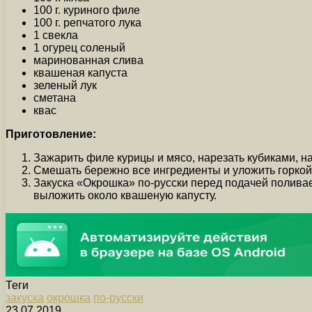
100 г. куриного филе
100 г. репчатого лука
1 свекла
1 огурец соленый
маринованная слива
квашеная капуста
зеленый лук
сметана
квас
Приготовление:
Зажарить филе курицы и мясо, нарезать кубиками, н
Смешать бережно все ингредиенты и уложить горкой 
Закуска «Окрошка» по-русски перед подачей поливае
выложить около квашеную капусту.
Теги
закуска
окрошка
по-русски
23.07.2019