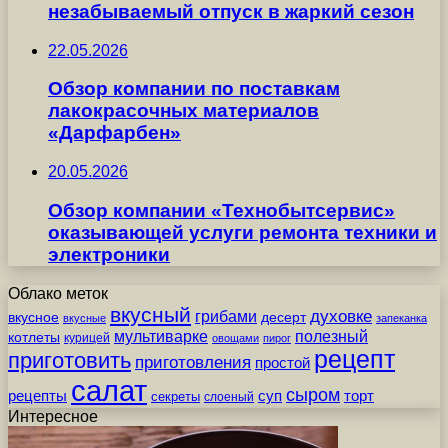
незабываемый отпуск в жаркий сезон
22.05.2026
Обзор компании по поставкам
лакокрасочных материалов
«Дарфарбен»
20.05.2026
Обзор компании «Технобытсервис»
оказывающей услуги ремонта техники и
электроники
Облако меток
вкусный
грибами
духовке
вкусное
десерт
вкусные
запеканка
мультиварке
полезный
котлеты
курицей
овощами
пирог
рецепт
приготовить
приготовления
простой
салат
сыром
рецепты
суп
торт
секреты
слоеный
Интересное