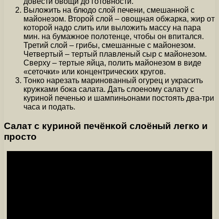
довести овощи до готовности.
Выложить на блюдо слой печени, смешанной с
майонезом. Второй слой – овощная обжарка, жир от
которой надо слить или выложить массу на пара
мин. на бумажное полотенце, чтобы он впитался.
Третий слой – грибы, смешанные с майонезом.
Четвертый – тертый плавленый сыр с майонезом.
Сверху – тертые яйца, полить майонезом в виде
«сеточки» или концентрических кругов.
Тонко нарезать маринованный огурец и украсить
кружками бока салата. Дать слоеному салату с
куриной печенью и шампиньонами постоять два-три
часа и подать.
Салат с куриной печёнкой слоёный легко и
просто