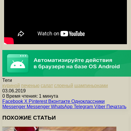
Теги
куриной
печенью
салат
слоеный
шампиньонами
03.06.2019
0
Время чтения: 1 минута
Facebook
X
Pinterest
Вконтакте
Одноклассники
Messenger
Messenger
WhatsApp
Telegram
Viber
Печатать
ПОХОЖИЕ СТАТЬИ