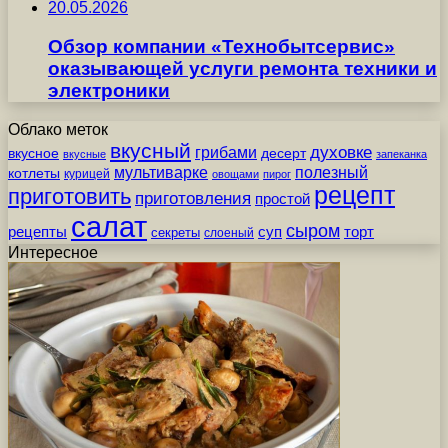
20.05.2026
Обзор компании «Технобытсервис»
оказывающей услуги ремонта техники и
электроники
Облако меток
вкусный
грибами
духовке
вкусное
десерт
вкусные
запеканка
мультиварке
полезный
котлеты
курицей
овощами
пирог
рецепт
приготовить
приготовления
простой
салат
сыром
рецепты
суп
торт
секреты
слоеный
Интересное