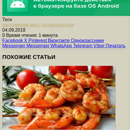
Теги
картофелем
мясо
по-французски
04.09.2018
0
Время чтения: 1 минута
Facebook
X
Pinterest
Вконтакте
Одноклассники
Messenger
Messenger
WhatsApp
Telegram
Viber
Печатать
ПОХОЖИЕ СТАТЬИ