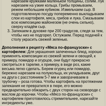
нарезаем кружками маленькой толщины, солим. Лук
нарезаем на узкие кольца. Грибы промываем,
режем небольшим кубиком. Измельчаем сыр. В
подготовленную посуду попеременно выкладываем
слои из картофеля, мяса, грибов и лука. Смазываем
всю композицию майонезом (не очень сильно),
сверху кладём сыр.
Запекаем в духовке при 200 градусов, следя за тем,
чтобы низ не подгорел. Остужаем. Перед подачей к
столу украсить свежей зеленью.
Дополнения к рецепту «Мяса по-французски» с
картофелем:
Для украшения запеченных блюд, хорошо
применять композиции из свежей зелени и овощей, к
примеру, помидор и огурцов, они будут прекрасно
смотреться в тарелке, к примеру, в виде роз, какие
весьма легко сделать. Берем огурец или помидор,
бережно нарезаем на полукольца, их укладываем, друг
на друга с расстоянием 5-7 мм и заворачиваем в
трубочку – роза готова. Чтобы картофель на протяжении
запекания не превратился в пюре, его можно
предварительно обжарить с двух сторон на сковороде с
маслом до корочки. Чтобы «Мясо по-французски» с
картофелем приготовилось стремительнее, нарезайте
ингредиенты уже.