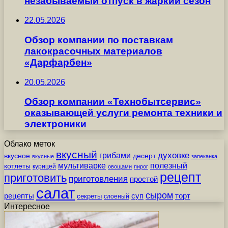
незабываемый отпуск в жаркий сезон
22.05.2026
Обзор компании по поставкам
лакокрасочных материалов
«Дарфарбен»
20.05.2026
Обзор компании «Технобытсервис»
оказывающей услуги ремонта техники и
электроники
Облако меток
вкусный
грибами
духовке
вкусное
десерт
вкусные
запеканка
мультиварке
полезный
котлеты
курицей
овощами
пирог
рецепт
приготовить
приготовления
простой
салат
сыром
рецепты
суп
торт
секреты
слоеный
Интересное